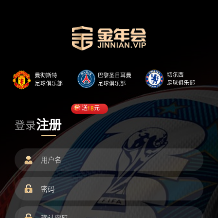
送
18
元
注册
登录