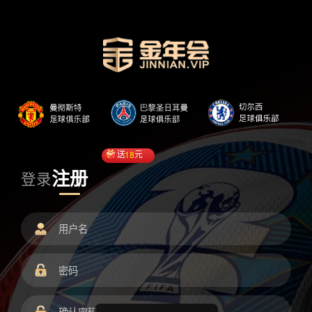
送
18
元
注册
登录