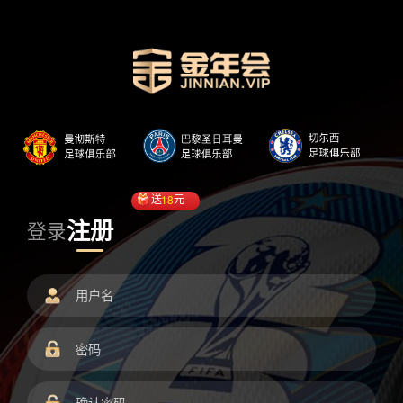
送
18
元
注册
登录